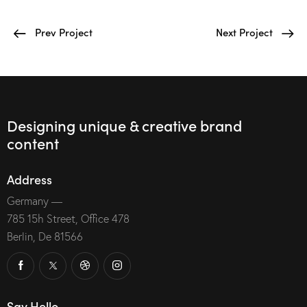
Prev Project
Next Project
Designing unique & creative brand
content
Address
Germany —
785 15h Street, Office 478
Berlin, De 81566
Say Hello